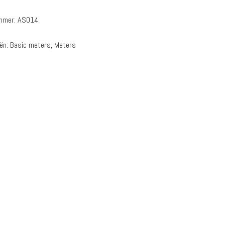
ummer:
AS014
eën:
Basic meters
,
Meters