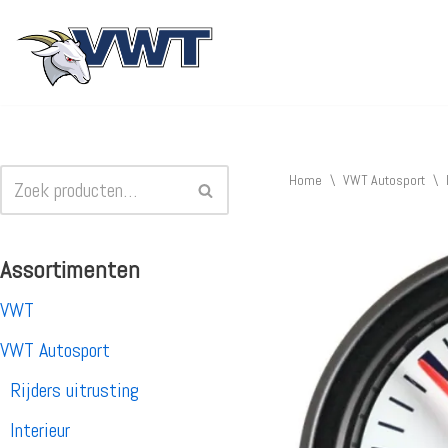
Ga
naar
de
inhoud
Home
\
VWT Autosport
\
Assortimenten
VWT
VWT Autosport
Rijders uitrusting
Interieur