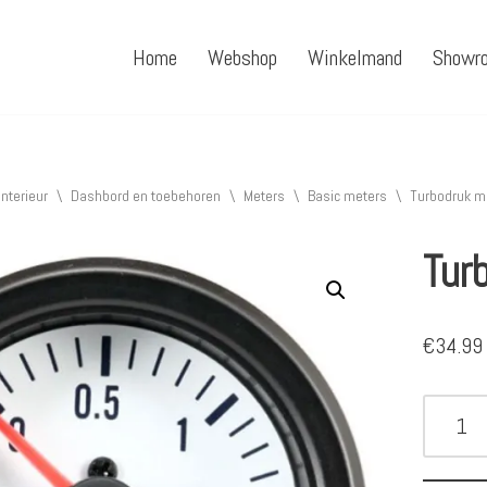
Home
Webshop
Winkelmand
Showr
Interieur
\
Dashbord en toebehoren
\
Meters
\
Basic meters
\
Turbodruk me
Tur
€
34.99