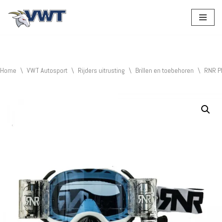
Ga
naar
de
inhoud
Home
\
VWT Autosport
\
Rijders uitrusting
\
Brillen en toebehoren
\
RNR P