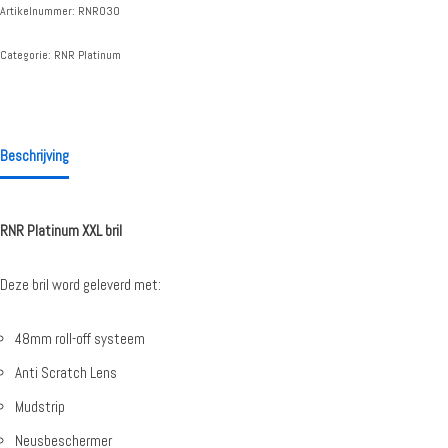
Artikelnummer:
RNR030
Categorie:
RNR Platinum
Beschrijving
RNR Platinum XXL bril
Deze bril word geleverd met:
48mm roll-off systeem
Anti Scratch Lens
Mudstrip
Neusbeschermer