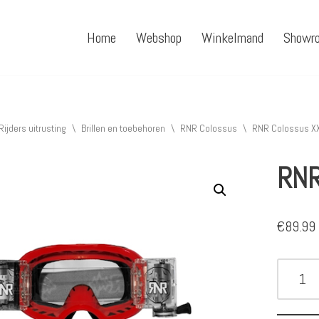
Home
Webshop
Winkelmand
Showr
Rijders uitrusting
\
Brillen en toebehoren
\
RNR Colossus
\
RNR Colossus X
RNR
€
89.99