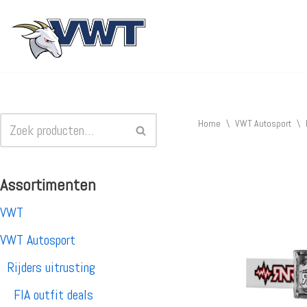
Ga
naar
de
inhoud
Home
\
VWT Autosport
\
Assortimenten
VWT
VWT Autosport
Rijders uitrusting
FIA outfit deals