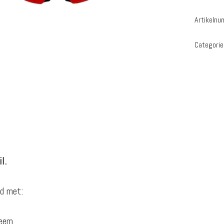
Artikeln
Categorie
l.
rd met:
teem