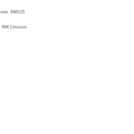
ummer:
RNR035
:
RNR Colossus