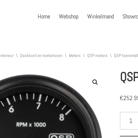
Home
Webshop
Winkelmand
Showr
Interieur
\
Dashbord en toebehoren
\
Meters
\
QSP meters
\
QSP toerentel
QSP
€
252.9