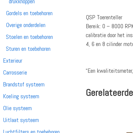
drukknoppen
Gordels en toebehoren
QSP Toerenteller
Overige onderdelen
Bereik: 0 – 8000 RPM
calibratie door het i
Stoelen en toebehoren
4, 6 en 8 cilinder moto
Sturen en toebehoren
Exterieur
“Een kwaliteitsmeter,
Carrosserie
Brandstof systeem
Gerelateerde
Koeling systeem
Olie systeem
Uitlaat systeem
Luchtfilters en toebehoren