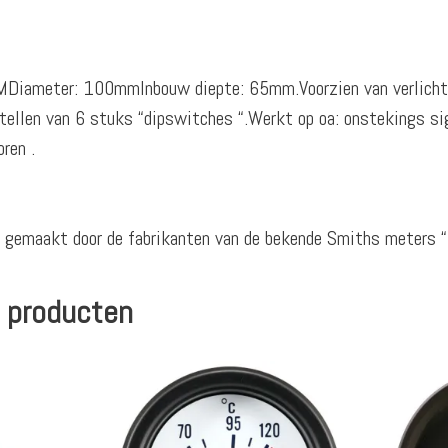
Diameter: 100mmInbouw diepte: 65mm.Voorzien van verlichti
nstellen van 6 stuks “dipswitches “.Werkt op oa: onstekings si
ren .
 gemaakt door de fabrikanten van de bekende Smiths meters “
 producten