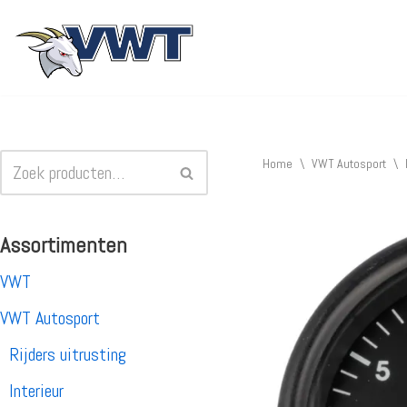
Ga
naar
de
inhoud
Home
\
VWT Autosport
\
Assortimenten
VWT
VWT Autosport
Rijders uitrusting
Interieur