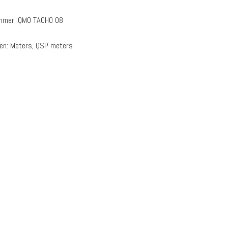
ummer:
QMO TACHO 08
eën:
Meters
,
QSP meters