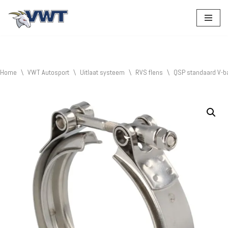
Ga
naar
de
inhoud
Home
\
VWT Autosport
\
Uitlaat systeem
\
RVS flens
\
QSP standaard V-b