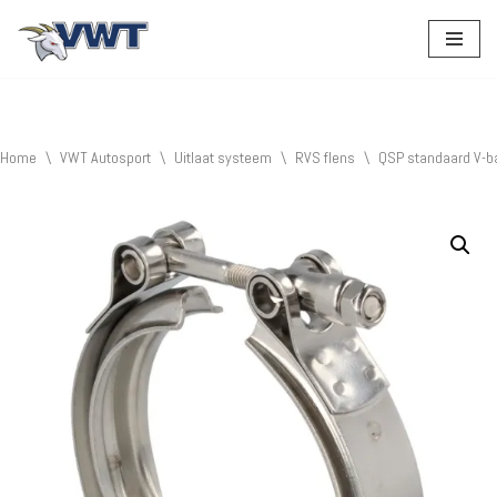
Ga
naar
de
inhoud
Home
\
VWT Autosport
\
Uitlaat systeem
\
RVS flens
\
QSP standaard V-b