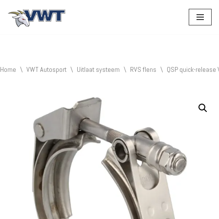
Ga
naar
de
inhoud
Home
\
VWT Autosport
\
Uitlaat systeem
\
RVS flens
\
QSP quick-release