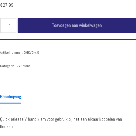
€
27.99
Toevoegen aan winkelwagen
Artikelnummer:
QHKVQ-4.5
Categorie:
RVS flens
Beschrijving
Quick-release V-band klem voor gebruik bij het aan elkaar koppelen van
flenzen.