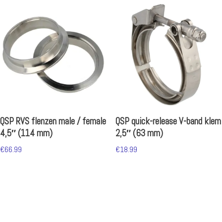
QSP RVS flenzen male / female
QSP quick-release V-band klem
4,5″ (114 mm)
2,5″ (63 mm)
€
66.99
€
18.99