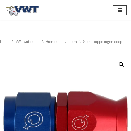
Ga
naar
de
inhoud
Home
\
VWT Autosport
\
Brandstof systeem
\
Slang koppelingen adapters 