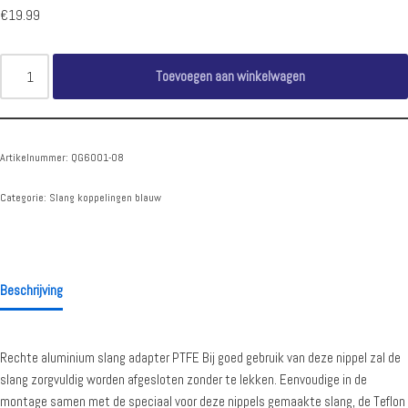
€
19.99
Toevoegen aan winkelwagen
Artikelnummer:
QG6001-08
Categorie:
Slang koppelingen blauw
Beschrijving
Rechte aluminium slang adapter PTFE Bij goed gebruik van deze nippel zal de
slang zorgvuldig worden afgesloten zonder te lekken. Eenvoudige in de
montage samen met de speciaal voor deze nippels gemaakte slang, de Teflon