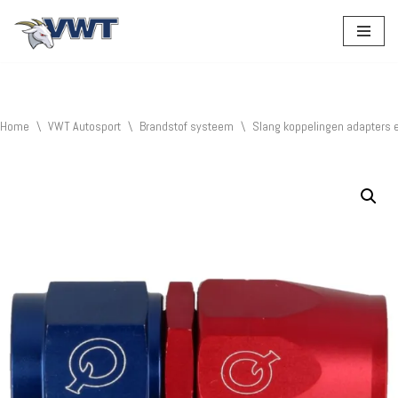
Ga
naar
de
inhoud
Home
\
VWT Autosport
\
Brandstof systeem
\
Slang koppelingen adapters 