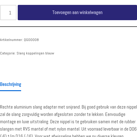
Toevoegen aan winkelwagen
Artikelnummer:
QG00008
Categorie:
Slang koppelingen blauw
Beschrijving
Rechte aluminium slang adapter met snijrand. Bij goed gebruik van deze nippel
zal de slang zorgvuldig worden afgesloten zonder te lekken. Eenvoudige
montage en luxe uitstraling. Deze nippel is te gebruiken samen met de rubber
slangen met RVS mantel of met nylon mantel. Uit voorraad leverbaar in de D06
(-6) t/m D16 (-16). Voor wat afwisseling hebben we nu diverse kleuren