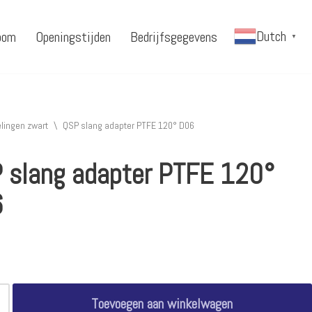
Dutch
oom
Openingstijden
Bedrijfsgegevens
▼
lingen zwart
\
QSP slang adapter PTFE 120° D06
 slang adapter PTFE 120°
6
Toevoegen aan winkelwagen