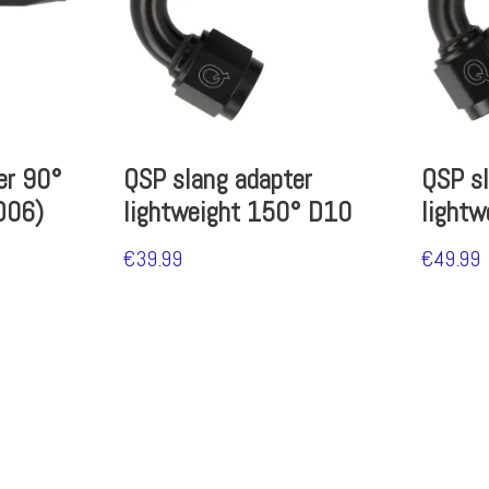
er 90°
QSP slang adapter
QSP sl
D06)
lightweight 150° D10
light
€
39.99
€
49.99