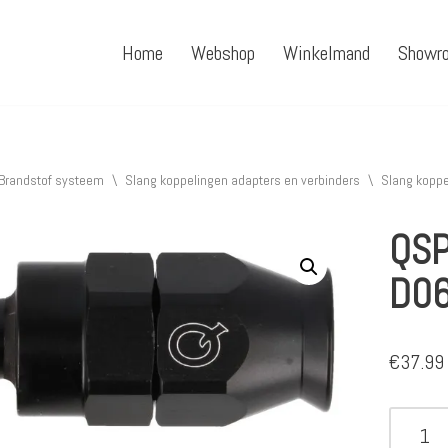
Home
Webshop
Winkelmand
Showr
Brandstof systeem
\
Slang koppelingen adapters en verbinders
\
Slang koppe
QSP
D0
€
37.99