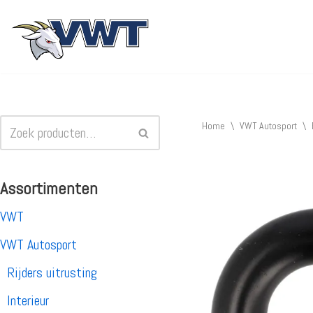
Ga
naar
de
inhoud
Home
\
VWT Autosport
\
Assortimenten
VWT
VWT Autosport
Rijders uitrusting
Interieur