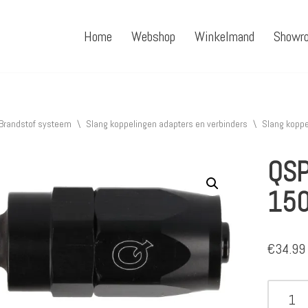
Home
Webshop
Winkelmand
Showr
Brandstof systeem
\
Slang koppelingen adapters en verbinders
\
Slang koppe
QSP
150
€
34.99