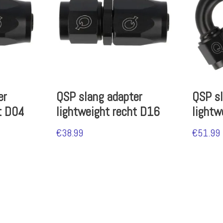
er
QSP slang adapter
QSP sl
t D04
lightweight recht D16
light
€
38.99
€
51.99