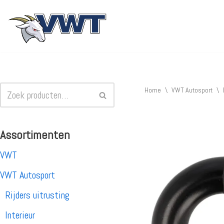
Ga
naar
de
inhoud
Home
\
VWT Autosport
\
Assortimenten
VWT
VWT Autosport
Rijders uitrusting
Interieur