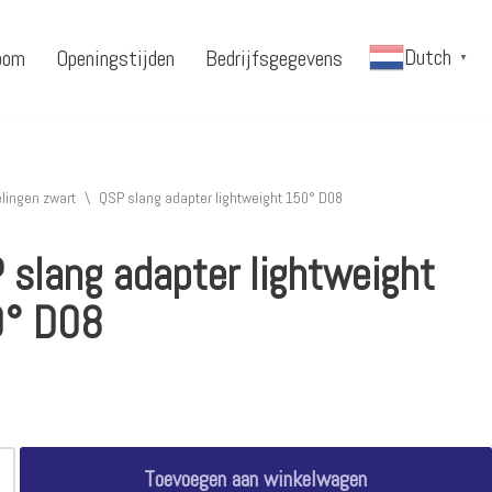
Dutch
oom
Openingstijden
Bedrijfsgegevens
▼
lingen zwart
\
QSP slang adapter lightweight 150° D08
 slang adapter lightweight
° D08
Toevoegen aan winkelwagen