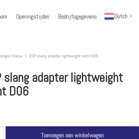
Dutch
oom
Openingstijden
Bedrijfsgegevens
▼
lingen blauw
\
QSP slang adapter lightweight recht D06
 slang adapter lightweight
ht D06
Toevoegen aan winkelwagen