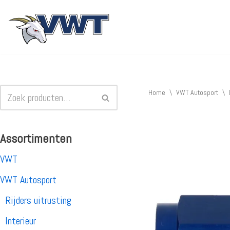
Ga
naar
de
inhoud
Home
\
VWT Autosport
\
Assortimenten
VWT
VWT Autosport
Rijders uitrusting
Interieur