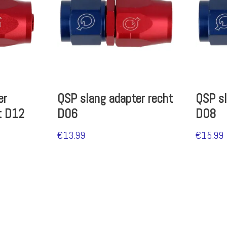
er
QSP slang adapter recht
QSP sl
t D12
D06
D08
€
13.99
€
15.99