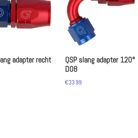
ang adapter recht
QSP slang adapter 120°
D08
€
33.99