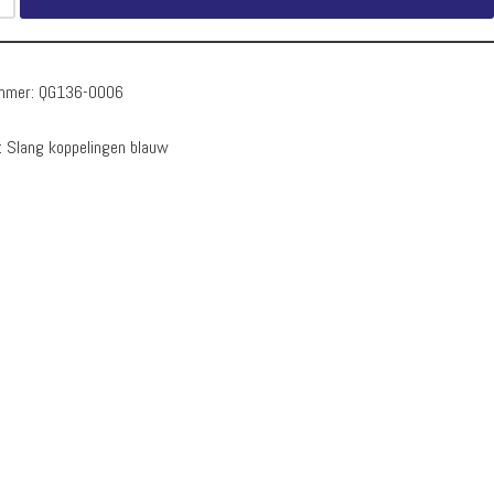
ummer:
QG136-0006
:
Slang koppelingen blauw