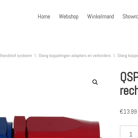
Home
Webshop
Winkelmand
Showr
Brandstof systeem
\
Slang koppelingen adapters en verbinders
\
Slang koppe
QSP
rec
€
13.99