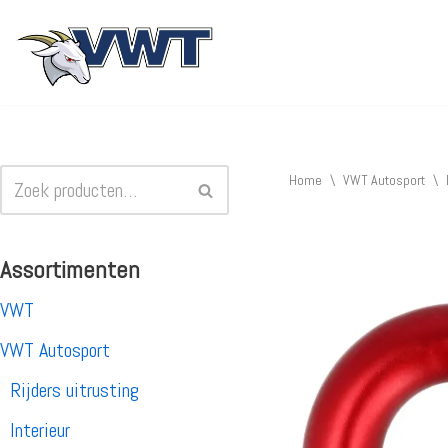
Ga
naar
de
inhoud
Home
\
VWT Autosport
\
Assortimenten
VWT
VWT Autosport
Rijders uitrusting
Interieur