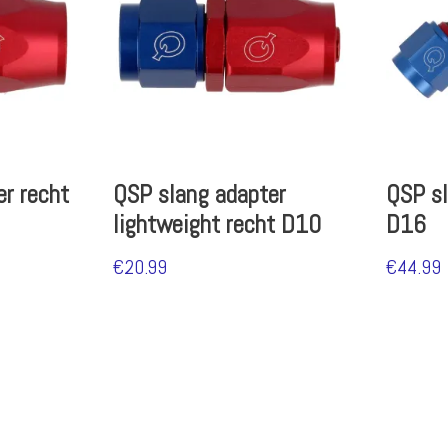
r recht
QSP slang adapter
QSP sl
lightweight recht D10
D16
€
20.99
€
44.99