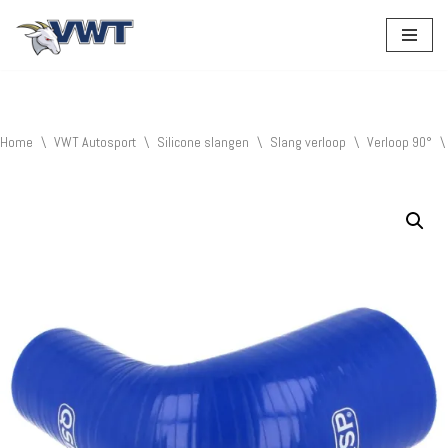
Ga
naar
de
inhoud
Home
\
VWT Autosport
\
Silicone slangen
\
Slang verloop
\
Verloop 90°
\