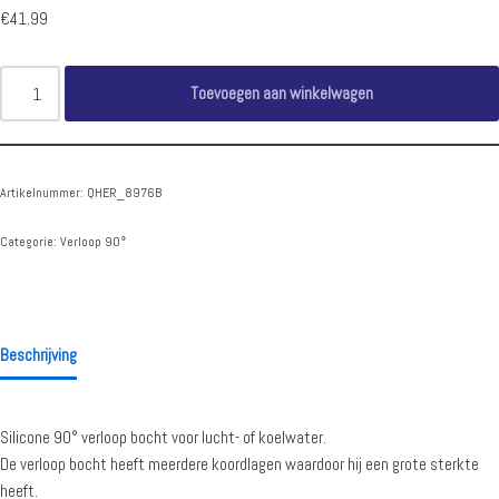
€
41.99
Toevoegen aan winkelwagen
Artikelnummer:
QHER_8976B
Categorie:
Verloop 90°
Beschrijving
Silicone 90° verloop bocht voor lucht- of koelwater.
De verloop bocht heeft meerdere koordlagen waardoor hij een grote sterkte
heeft.