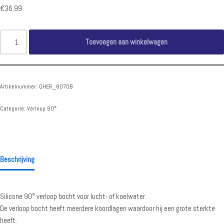
€
36.99
Toevoegen aan winkelwagen
Artikelnummer:
QHER_8070B
Categorie:
Verloop 90°
Beschrijving
Silicone 90° verloop bocht voor lucht- of koelwater.
De verloop bocht heeft meerdere koordlagen waardoor hij een grote sterkte
heeft.