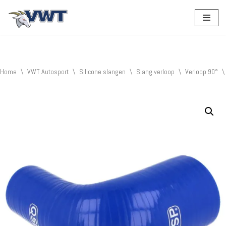
Ga
naar
de
inhoud
Home
\
VWT Autosport
\
Silicone slangen
\
Slang verloop
\
Verloop 90°
\