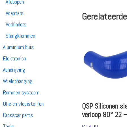
Afdoppen
Adapters
Gerelateerde
Verbinders
Slangklemmen
Aluminium buis
Elektronica
Aandrijving
Wielophanging
Remmen systeem
Olie en vloeistoffen
QSP Siliconen sl
verloop 90° 22 
Crosscar parts
Tools
€
14.99