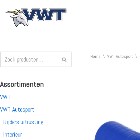
Ga
naar
de
inhoud
Home
\
VWT Autosport
\
Assortimenten
VWT
VWT Autosport
Rijders uitrusting
Interieur