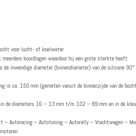
ocht voor lucht- of koelwater.
t meerdere koordlagen waardoor hij een grote sterkte heeft.
 de inwendige diameter (binnendiameter) van de silicone 90° 
ng is ca. 150 mm (gemeten vanuit de binnenzijde van de boch
ar in de diameters 16 – 13 mm t/m 102 – 89 mm en in de kleu
ort – Autoracing – Autotuning – Autorally – Vrachtwagen – M
omotoren