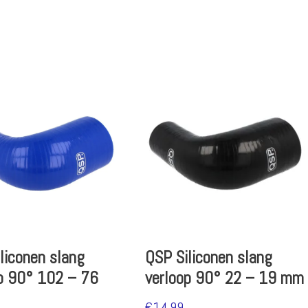
liconen slang
QSP Siliconen slang
p 90° 102 – 76
verloop 90° 22 – 19 mm
€
14.99