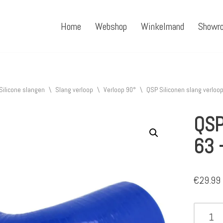
Home
Webshop
Winkelmand
Showr
Silicone slangen
\
Slang verloop
\
Verloop 90°
\
QSP Siliconen slang verloo
QSP
63 
€
29.99