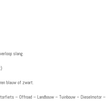
verloop slang.
t)
ren blauw of zwart.
otorfiets – Offroad – Landbouw – Tuinbouw – Dieselmotor –