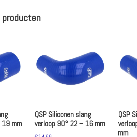
 producten
ang
QSP Siliconen slang
QSP Si
– 19 mm
verloop 90° 22 – 16 mm
verloo
mm
€
14.99