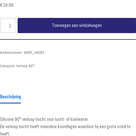
€
18.99
Toevoegen aan winkelwagen
Artikelnummer:
QHER_3828Z
Categorie:
Verloop 90°
Beschrijving
Silicone 90° verloop bocht voor lucht- of koelwater.
De verloop bocht heeft meerdere koordlagen waardoor hij een grote sterkte
heeft.