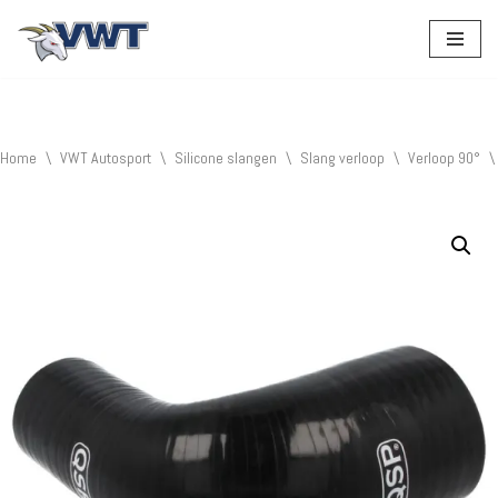
Ga
naar
de
inhoud
Home
\
VWT Autosport
\
Silicone slangen
\
Slang verloop
\
Verloop 90°
\