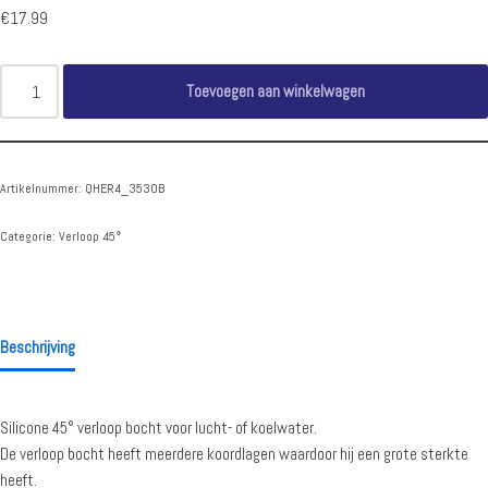
€
17.99
Toevoegen aan winkelwagen
Artikelnummer:
QHER4_3530B
Categorie:
Verloop 45°
Beschrijving
Silicone 45° verloop bocht voor lucht- of koelwater.
De verloop bocht heeft meerdere koordlagen waardoor hij een grote sterkte
heeft.