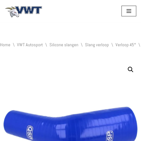
Ga
naar
de
inhoud
Home
\
VWT Autosport
\
Silicone slangen
\
Slang verloop
\
Verloop 45°
\