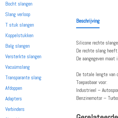
Bocht slangen
Slang verloop
Beschrijving
T stuk slangen
Koppelstukken
Silicone rechte slange
Balg slangen
De rechte slang heeft
Versterkte slangen
De aangegeven maat is
Vacuümslang
De totale lengte van 
Transparante slang
Toepasbaar voor:
Afdoppen
Industrieel – Autosp
Benzinemotor – Turb
Adapters
Verbinders
Gerelateerde