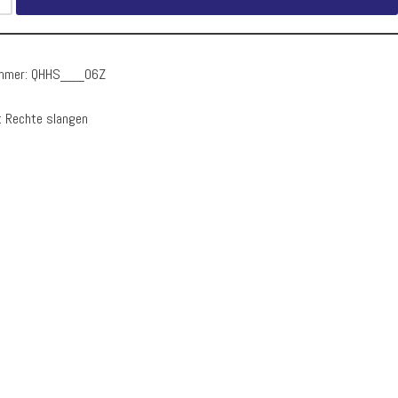
ummer:
QHHS___06Z
:
Rechte slangen