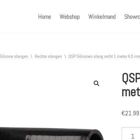
Home
Webshop
Winkelmand
Showr
Silicone slangen
\
Rechte slangen
\
QSP Siliconen slang recht 1 meter 6,5 m
QSP
met
€
21.99