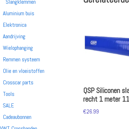
Slangklemmen
Aluminium buis
Elektronica
Aandrijving
Wielophanging
Remmen systeem
Olie en vloeistoffen
Crosscar parts
QSP Siliconen sl
Tools
recht 1 meter 1
SALE
€
26.99
Cadeaubonnen
VWT Crossbanden