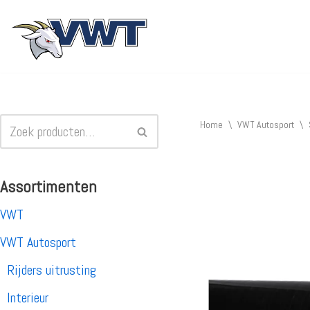
Ga
naar
de
inhoud
Home
\
VWT Autosport
\
Assortimenten
VWT
VWT Autosport
Rijders uitrusting
Interieur