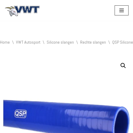
Ga
naar
de
inhoud
Home
\
VWT Autosport
\
Silicone slangen
\
Rechte slangen
\
QSP Silicone