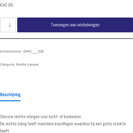
€
40.99
Toevoegen aan winkelwagen
Artikelnummer:
QHHS___32B
Categorie:
Rechte slangen
Beschrijving
Silicone rechte slangen voor lucht- of koelwater.
De rechte slang heeft meerdere koordlagen waardoor hij een grote sterkte
heeft.