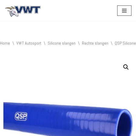
Ga
naar
de
inhoud
Home
\
VWT Autosport
\
Silicone slangen
\
Rechte slangen
\
QSP Silicon