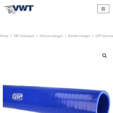
Ga
naar
de
inhoud
Home
\
VWT Autosport
\
Silicone slangen
\
Rechte slangen
\
QSP Silicon