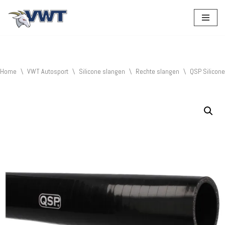
Ga
naar
de
inhoud
Home
\
VWT Autosport
\
Silicone slangen
\
Rechte slangen
\
QSP Silicone