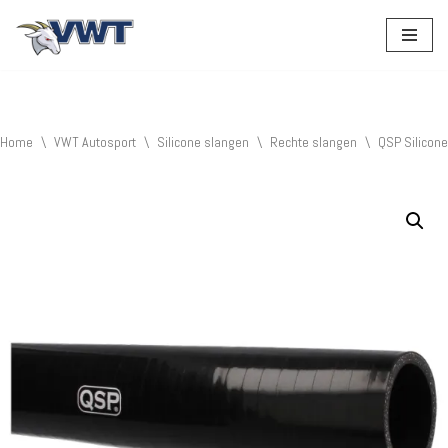
Ga
naar
de
inhoud
Home
\
VWT Autosport
\
Silicone slangen
\
Rechte slangen
\
QSP Silicon