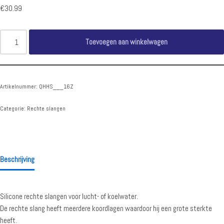
€
30.99
Toevoegen aan winkelwagen
Artikelnummer:
QHHS___16Z
Categorie:
Rechte slangen
Beschrijving
Silicone rechte slangen voor lucht- of koelwater.
De rechte slang heeft meerdere koordlagen waardoor hij een grote sterkte
heeft.