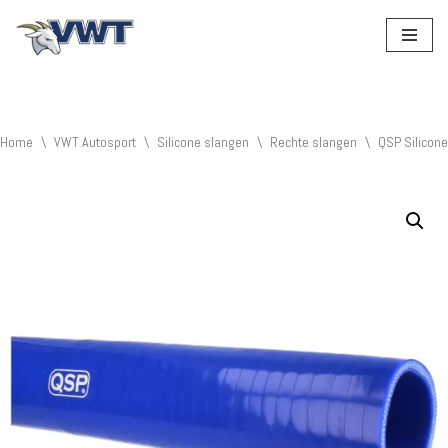
Ga
naar
de
inhoud
Home
\
VWT Autosport
\
Silicone slangen
\
Rechte slangen
\
QSP Silicone