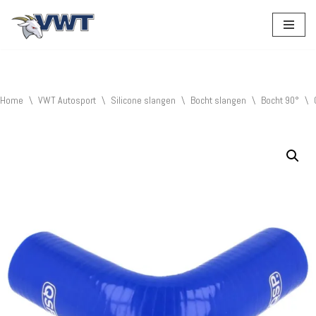
Ga
naar
de
inhoud
Home
\
VWT Autosport
\
Silicone slangen
\
Bocht slangen
\
Bocht 90°
\