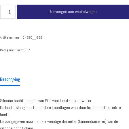
Toevoegen aan winkelwagen
Artikelnummer:
QHE90__63B
Categorie:
Bocht 90°
Beschrijving
Silicone bocht slangen van 90° voor lucht- of koelwater.
De bocht slang heeft meerdere koordlagen waardoor hij een grote sterkte
heeft.
De aangegeven maat is de inwendige diameter (binnendiameter) van de
silicone bocht slang.