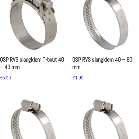
QSP RVS slangklem T-bout 40
QSP RVS slangklem 40 – 60
– 43 mm
mm
€
5.99
€
1.99