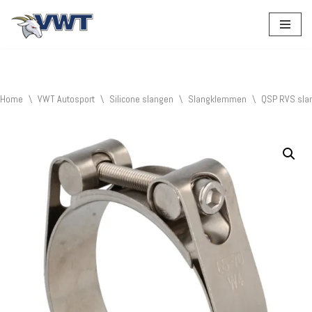
Ga
naar
de
inhoud
Home
\
VWT Autosport
\
Silicone slangen
\
Slangklemmen
\
QSP RVS sla