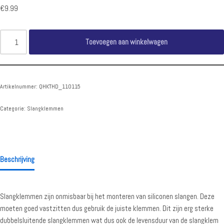
€
9.99
Toevoegen aan winkelwagen
Artikelnummer:
QHKTHD_110115
Categorie:
Slangklemmen
Beschrijving
Slangklemmen zijn onmisbaar bij het monteren van siliconen slangen. Deze
moeten goed vastzitten dus gebruik de juiste klemmen. Dit zijn erg sterke
dubbelsluitende slangklemmen wat dus ook de levensduur van de slangklem