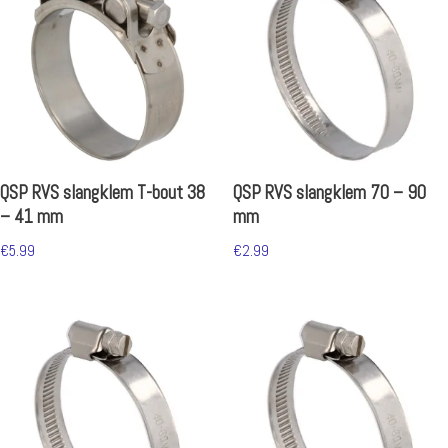
QSP RVS slangklem T-bout 38
QSP RVS slangklem 70 – 90
– 41 mm
mm
€
5.99
€
2.99