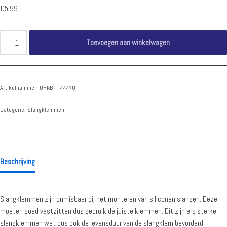
€
5.99
Toevoegen aan winkelwagen
Artikelnummer:
QHKB__4447U
Categorie:
Slangklemmen
Beschrijving
Slangklemmen zijn onmisbaar bij het monteren van siliconen slangen. Deze
moeten goed vastzitten dus gebruik de juiste klemmen. Dit zijn erg sterke
slangklemmen wat dus ook de levensduur van de slangklem bevorderd.