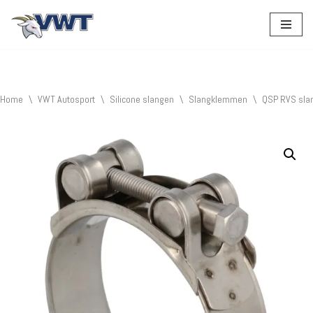
Ga
naar
de
inhoud
Home
\
VWT Autosport
\
Silicone slangen
\
Slangklemmen
\
QSP RVS sla