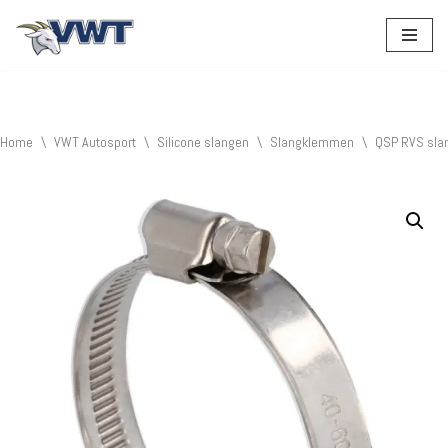
Ga
naar
de
inhoud
Home
\
VWT Autosport
\
Silicone slangen
\
Slangklemmen
\
QSP RVS sla