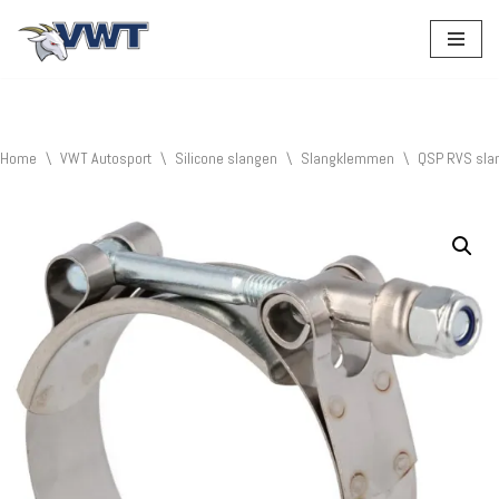
Ga
naar
de
inhoud
Home
\
VWT Autosport
\
Silicone slangen
\
Slangklemmen
\
QSP RVS sla