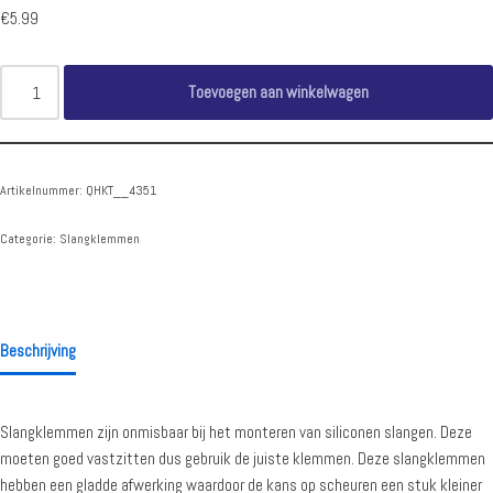
€
5.99
Toevoegen aan winkelwagen
Artikelnummer:
QHKT__4351
Categorie:
Slangklemmen
Beschrijving
Slangklemmen zijn onmisbaar bij het monteren van siliconen slangen. Deze
moeten goed vastzitten dus gebruik de juiste klemmen. Deze slangklemmen
hebben een gladde afwerking waardoor de kans op scheuren een stuk kleiner