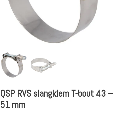
QSP RVS slangklem T-bout 43 –
51 mm