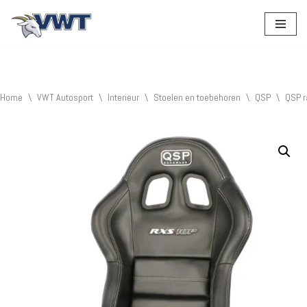
Ga
naar
de
inhoud
Home
\
VWT Autosport
\
Interieur
\
Stoelen en toebehoren
\
QSP
\
QSP r