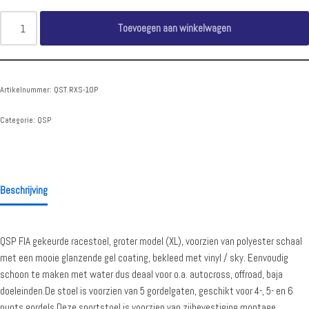
Toevoegen aan winkelwagen
Artikelnummer:
QST.RXS-10P
Categorie:
QSP
Beschrijving
QSP FIA gekeurde racestoel, groter model (XL), voorzien van polyester schaal
met een mooie glanzende gel coating, bekleed met vinyl / sky. Eenvoudig
schoon te maken met water dus deaal voor o.a. autocross, offroad, baja
doeleinden.De stoel is voorzien van 5 gordelgaten, geschikt voor 4-, 5- en 6
punts gordels.Deze sportstoel is voorzien van zijbevestiging montage,