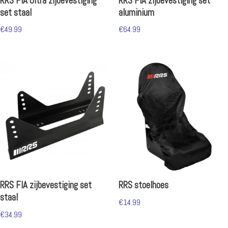
RRS FIA Ultra zijbevestiging
RRS FIA zijbevestiging set
set staal
aluminium
€
49.99
€
64.99
RRS FIA zijbevestiging set
RRS stoelhoes
staal
€
14.99
€
34.99