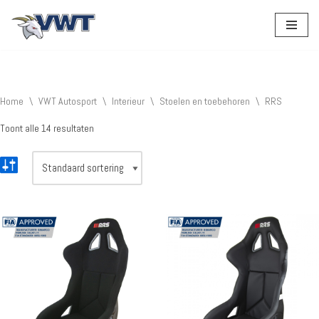
Ga
naar
de
inhoud
Home
\
VWT Autosport
\
Interieur
\
Stoelen en toebehoren
\
RRS
Toont alle 14 resultaten