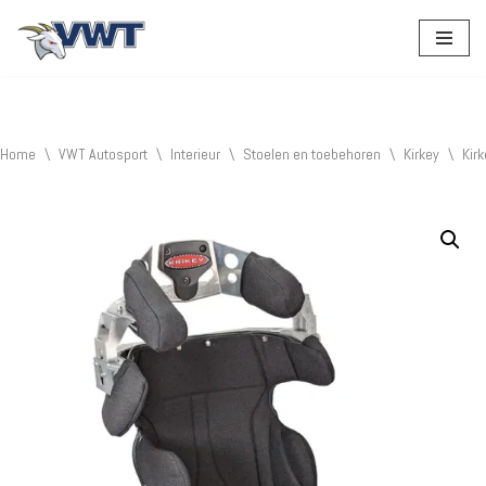
Ga
naar
de
inhoud
Home
\
VWT Autosport
\
Interieur
\
Stoelen en toebehoren
\
Kirkey
\
Kir