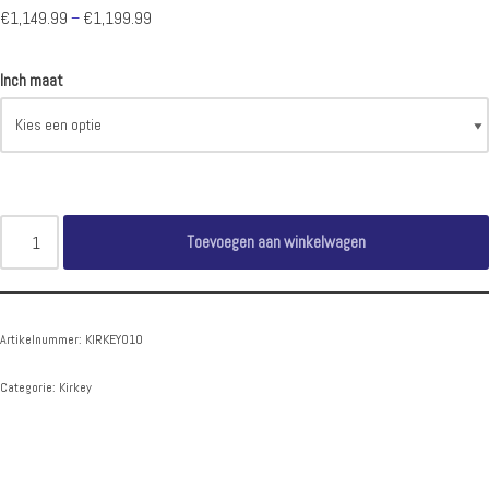
€
1,149.99
–
€
1,199.99
Inch maat
Toevoegen aan winkelwagen
Artikelnummer:
KIRKEY010
Categorie:
Kirkey