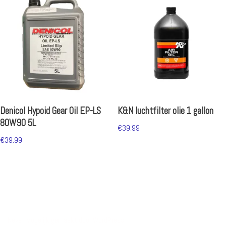
Denicol Hypoid Gear Oil EP-LS
K&N luchtfilter olie 1 gallon
80W90 5L
€
39.99
€
39.99
Neve
| Mogelijk gemaakt door
WordPress