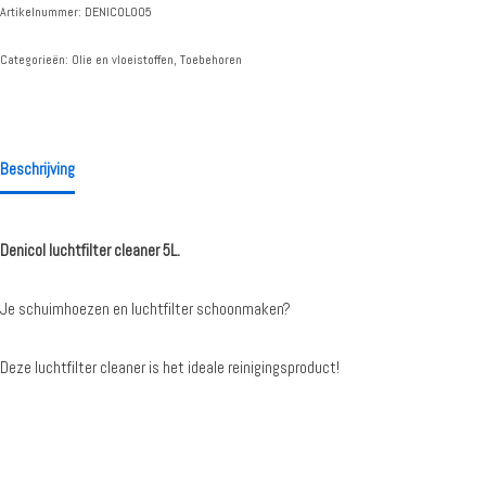
Artikelnummer:
DENICOL005
Categorieën:
Olie en vloeistoffen
,
Toebehoren
Beschrijving
Denicol luchtfilter cleaner 5L.
Je schuimhoezen en luchtfilter schoonmaken?
Deze luchtfilter cleaner is het ideale reinigingsproduct!