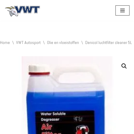
Ga
naar
de
inhoud
Home
\
VWT Autosport
\
Olie en vloeistoffen
\
Denicol luchtfilter cleaner 5L