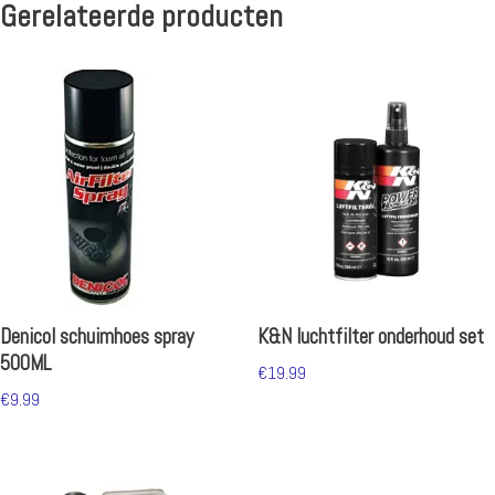
Gerelateerde producten
Denicol schuimhoes spray
K&N luchtfilter onderhoud set
500ML
€
19.99
€
9.99