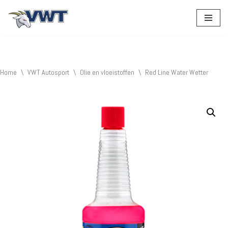
Ga
naar
de
inhoud
Home
\
VWT Autosport
\
Olie en vloeistoffen
\
Red Line Water Wetter