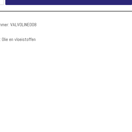
ummer:
VALVOLINE008
:
Olie en vloeistoffen