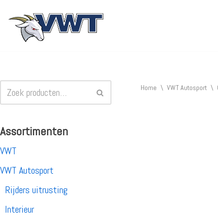
Ga
naar
de
inhoud
Home
\
VWT Autosport
\
Assortimenten
VWT
VWT Autosport
Rijders uitrusting
Interieur