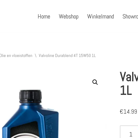
Home
Webshop
Winkelmand
Showr
Olie en vloeistoffen
\
Valvoline Durablend 4T 15W50 1L
Val
1L
€
14.99