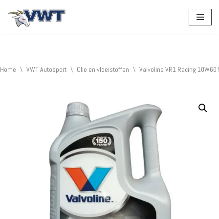
Ga
naar
de
inhoud
Home
\
VWT Autosport
\
Olie en vloeistoffen
\
Valvoline VR1 Racing 10W60 