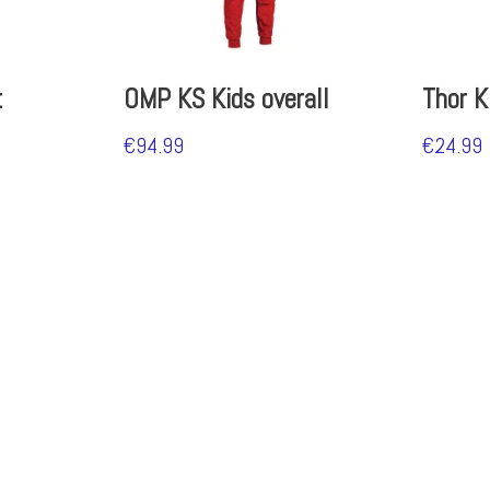
t
OMP KS Kids overall
Thor Ki
€
94.99
€
24.99