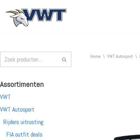
Ga
naar
de
inhoud
Home
\
VWT Autosport
\
Assortimenten
VWT
VWT Autosport
Rijders uitrusting
FIA outfit deals