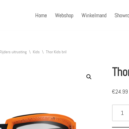
Home
Webshop
Winkelmand
Showr
Rijders uitrusting
\
Kids
\
Thor Kids bril
Thor
€
24.99