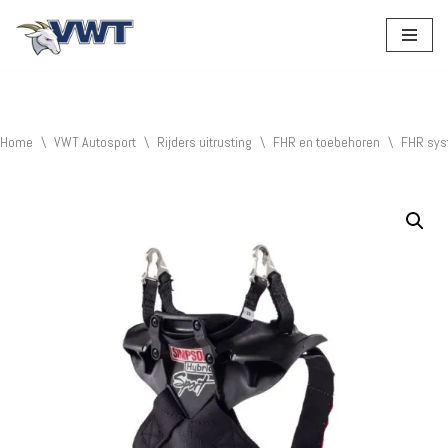
Ga
naar
de
inhoud
Home
\
VWT Autosport
\
Rijders uitrusting
\
FHR en toebehoren
\
FHR sy