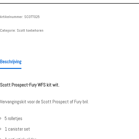
Artikelnummer:
SCOTT025
Categorie:
Scott toebehoren
Beschrijving
Scott Prospect-Fury WFS kit wit.
Vervangingskit voor de Scott Prospect of Fury bril.
5 rolletjes
1 canister set