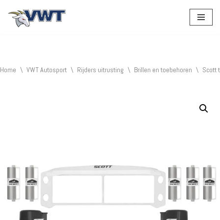
Ga
naar
de
inhoud
Home
\
VWT Autosport
\
Rijders uitrusting
\
Brillen en toebehoren
\
Scott 