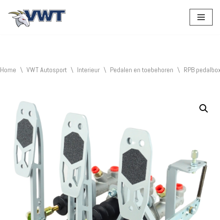
Ga
naar
de
inhoud
Home
\
VWT Autosport
\
Interieur
\
Pedalen en toebehoren
\
RPB pedalbo