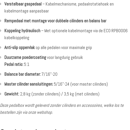
Verstelbaar gaspedaal
– Kabelmechanisme, pedaalrotatiehoek en
kabelmontage aanpasbaar
Rempedaal met montage voor dubbele cilinders en balans bar
Koppeling hydraulisch
– Met optionele kabelmontage via de ECO RPB0006
kabelkoppeling
Anti-slip oppervlak
op alle pedalen voor maximale grip
Duurzame poedercoating
voor langdurig gebruik
Pedal ratio:
5:1
Balance bar diameter:
7/16”-20
Master cilinder aansluitingen:
5/16”-24 (voor master cilinders)
Gewicht:
2,8 kg (zonder cilinders) / 3,5 kg (met cilinders)
Deze pedalbox wordt geleverd zonder cilinders en accessoires, welke los te
bestellen zijn via onze webshop.