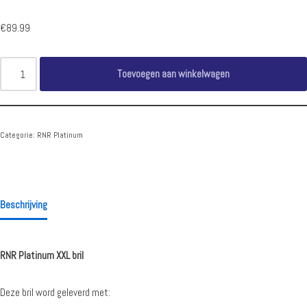
€
89.99
Toevoegen aan winkelwagen
Categorie:
RNR Platinum
Beschrijving
RNR Platinum XXL bril
Deze bril word geleverd met: