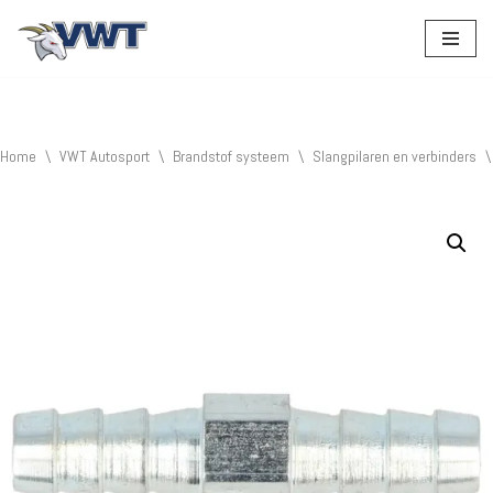
Ga
naar
de
inhoud
Home
\
VWT Autosport
\
Brandstof systeem
\
Slangpilaren en verbinders
\