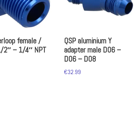
rloop female /
QSP aluminium Y
1/2″ – 1/4″ NPT
adapter male D06 –
D06 – D08
€
32.99