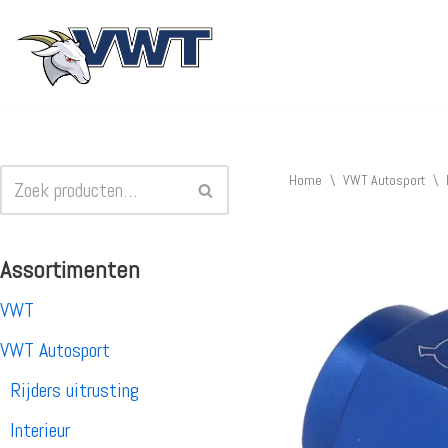
Ga
naar
de
inhoud
Home
\
VWT Autosport
\
Assortimenten
VWT
VWT Autosport
Rijders uitrusting
Interieur