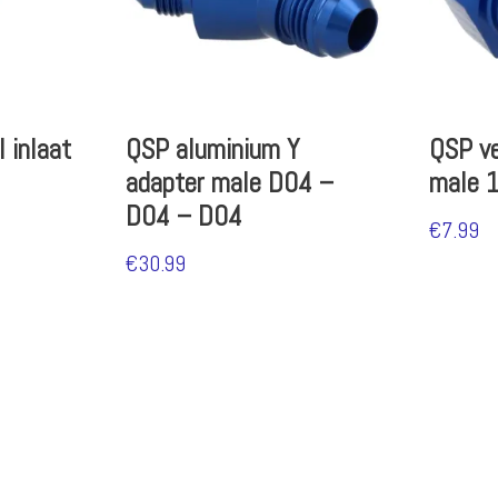
 inlaat
QSP aluminium Y
QSP ve
adapter male D04 –
male 
D04 – D04
€
7.99
€
30.99