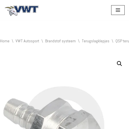
Ga
naar
de
inhoud
Home
\
VWT Autosport
\
Brandstof systeem
\
Terugslagklepjes
\
QSP ter