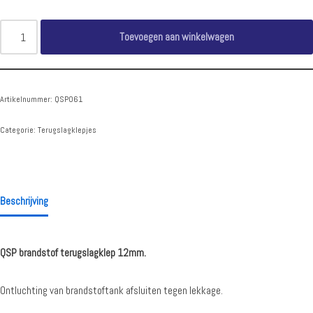
Toevoegen aan winkelwagen
Artikelnummer:
QSP061
Categorie:
Terugslagklepjes
Beschrijving
QSP brandstof terugslagklep 12mm.
Ontluchting van brandstoftank afsluiten tegen lekkage.