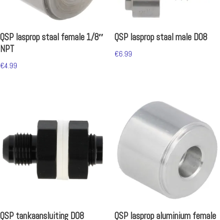
QSP lasprop staal female 1/8″
QSP lasprop staal male D08
NPT
€
6.99
€
4.99
QSP tankaansluiting D08
QSP lasprop aluminium female