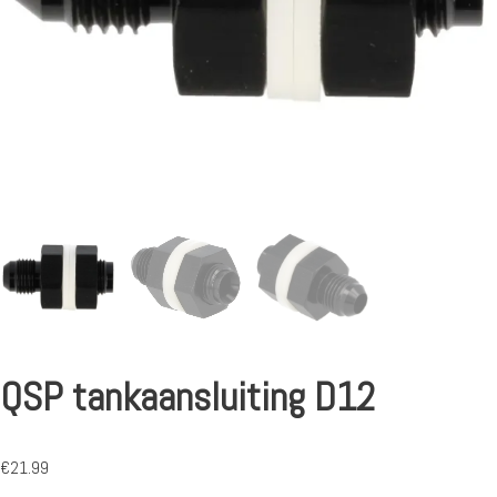
QSP tankaansluiting D12
€
21.99