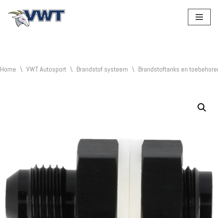
Ga
naar
de
inhoud
Home
\
VWT Autosport
\
Brandstof systeem
\
Brandstoftanks en toebehore