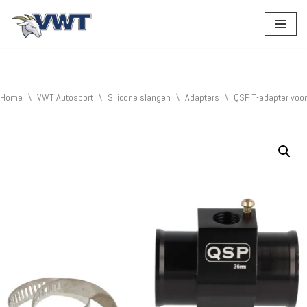
Ga
naar
de
inhoud
Home
\
VWT Autosport
\
Silicone slangen
\
Adapters
\
QSP T-adapter voo