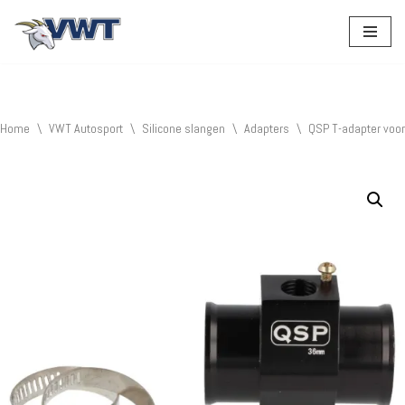
Ga
naar
de
inhoud
Home
\
VWT Autosport
\
Silicone slangen
\
Adapters
\
QSP T-adapter voo