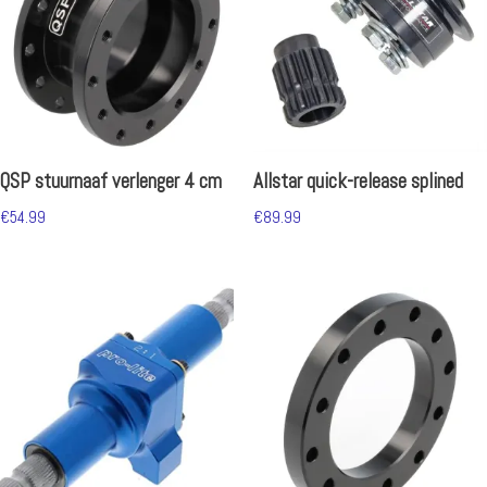
QSP stuurnaaf verlenger 4 cm
Allstar quick-release splined
€
54.99
€
89.99