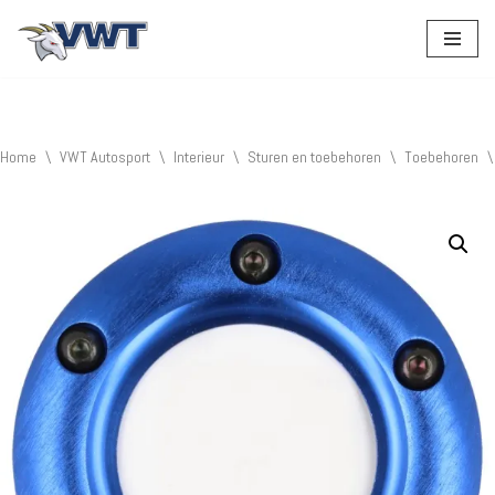
Ga
naar
de
inhoud
Home
\
VWT Autosport
\
Interieur
\
Sturen en toebehoren
\
Toebehoren
\