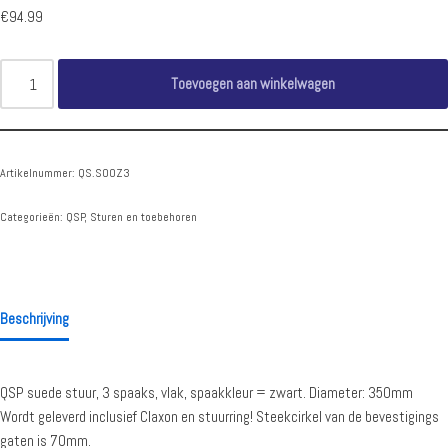
€
94.99
Toevoegen aan winkelwagen
Artikelnummer:
QS.S00Z3
Categorieën:
QSP
,
Sturen en toebehoren
Beschrijving
QSP suede stuur, 3 spaaks, vlak, spaakkleur = zwart. Diameter: 350mm
Wordt geleverd inclusief Claxon en stuurring! Steekcirkel van de bevestigings
gaten is 70mm.